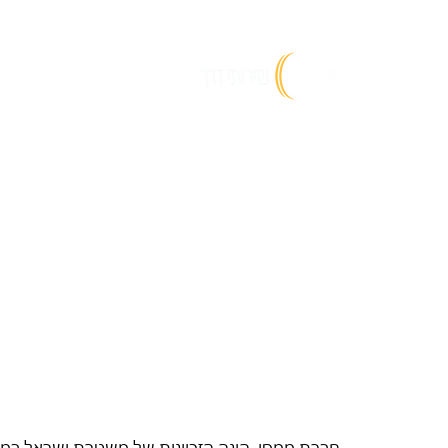
שירותי דרך וגרירה
משטרת ישראל – גרירה 
חברת ממסי  הינה הזכיינית של משטרת ישראל במח