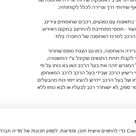
 שירותי דרך וגרירה לכלל לקוחותיה.
אונות עם נפגעים, רכבים שחוסמים צירים, 
ועוד - ממסי מתחייבת להתייצב במקום האירוע 
רכב למרכז האחסנה של החברה בלוד. 
ירה והאחסנה, כמו גם הצגת טופס שחרור 
י לקבלו תחת התנאים שקיבל ע"י המשטרה, 
מגרש יזהה את בעל הרכב ו/או בא כוחו על פי 
טי רישיון הרכב שבידי בעל הרכב לרכב המאוחסן. 
של בעל הרכב יידרש להציג ייפוי כוח מהבעלים 
ספק, לא ישוחרר רכב לבעליו או לבא כוחו ללא 
טלפון:
054-2615045
אנחנו משתמשים בקובצי Cookie כדי להתאים אישית תוכן ומודעות, לספק תכונות של מדיה