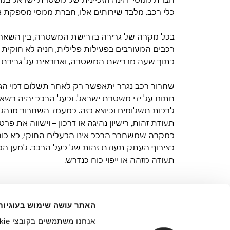
כלי רכב. מלבד שירותים אלו, חברת ממסי מספקת אף
בכל מקרה של גרירה בדרישת המשטרה, בין השאר בת
רכבים המעורבים בפעילות פלילית, חניה לא חוקית 
בתוך שעה מדרישת המשטרה, ואחראית על גרירת ה
שחרור רכב נגרר יתאפשר רק לאחר תשלום דמי הגר
חתום על ידי משטרת ישראל. ובעל הרכב יהיה רשא
לרבות תשלומים וכיוצא בזה. במעמד השחרור מנהל ה
תעודת זהות, רישיון נהיגה או דרכון – וישווה את פר
במקרה שמשחרר הרכב אינו הבעלים החוקי, בא כוחו 
בצירוף העתק תעודת זהות של בעל הרכב. למען הסר 
תעודה מזהה או ייפוי כוח כנדרש. 
כתובת:
האתר עושה שימוש בעוגיות
הצורפים 6, לוד, ישראל