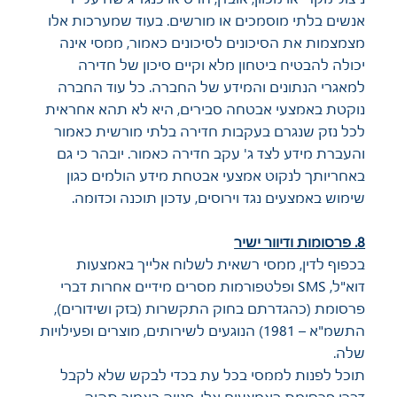
אנשים בלתי מוסמכים או מורשים. בעוד שמערכות אלו
מצמצמות את הסיכונים לסיכונים כאמור, ממסי אינה
יכולה להבטיח ביטחון מלא וקיים סיכון של חדירה
למאגרי הנתונים והמידע של החברה. כל עוד החברה
נוקטת באמצעי אבטחה סבירים, היא לא תהא אחראית
לכל נזק שנגרם בעקבות חדירה בלתי מורשית כאמור
והעברת מידע לצד ג' עקב חדירה כאמור. יובהר כי גם
באחריותך לנקוט אמצעי אבטחת מידע הולמים כגון
שימוש באמצעים נגד וירוסים, עדכון תוכנה וכדומה.
8. פרסומות ודיוור ישיר
בכפוף לדין, ממסי רשאית לשלוח אלייך באמצעות
דוא"ל, SMS ופלטפורמות מסרים מידיים אחרות דברי
פרסומת (כהגדרתם בחוק התקשרות (בזק ושידורים),
התשמ"א – 1981) הנוגעים לשירותים, מוצרים ופעילויות
שלה.
תוכל לפנות לממסי בכל עת בכדי לבקש שלא לקבל
דברי פרסומת באמצעים אלו. פנייה כאמור תהיה