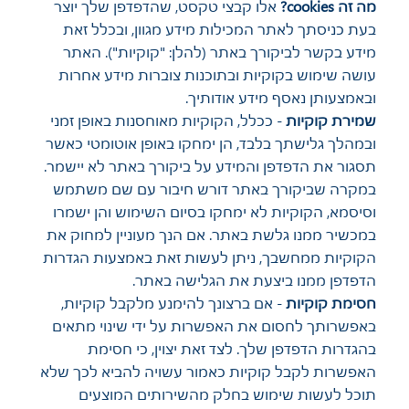
מה זה cookies?
אלו קבצי טקסט, שהדפדפן שלך יוצר
בעת כניסתך לאתר המכילות מידע מגוון, ובכלל זאת
מידע בקשר לביקורך באתר (להלן: "קוקיות"). האתר
עושה שימוש בקוקיות ובתוכנות צוברות מידע אחרות
ובאמצעותן נאסף מידע אודותיך.
שמירת קוקיות
- ככלל, הקוקיות מאוחסנות באופן זמני
ובמהלך גלישתך בלבד, הן ימחקו באופן אוטומטי כאשר
תסגור את הדפדפן והמידע על ביקורך באתר לא יישמר.
במקרה שביקורך באתר דורש חיבור עם שם משתמש
וסיסמא, הקוקיות לא ימחקו בסיום השימוש והן ישמרו
במכשיר ממנו גלשת באתר. אם הנך מעוניין למחוק את
הקוקיות ממחשבך, ניתן לעשות זאת באמצעות הגדרות
הדפדפן ממנו ביצעת את הגלישה באתר.
חסימת קוקיות
­­­­­- אם ברצונך להימנע מלקבל קוקיות,
באפשרותך לחסום את האפשרות על ידי שינוי מתאים
בהגדרות הדפדפן שלך. לצד זאת יצוין, כי חסימת
האפשרות לקבל קוקיות כאמור עשויה להביא לכך שלא
תוכל לעשות שימוש בחלק מהשירותים המוצעים