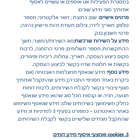
במסגרת הפעילות אנו אוספים או עשויים לאסוף
אודותיך סוגי מידע שונים:
פרטים אישיים
: שם; כתובת ; דואר אלקטרוני; מספר
טלפון; תאריך לידה; צילום תעודת זהות ורישיון נהיגה;
פרטי חשבון בנק.
מידע על השירות שרכשת:
סוג השירות/המוצר; משך
ההתקשרות; מספר תשלומים; פרטי ההזמנה, לרבות
מקום ביצוע העסקה, תאריך, עמלות, ריביות ופיגורים,
בקשות או תלונות שהיו בקשר לביצוע העסקה.
מידע נוסף:
מידע שנאסף ממצלמות האבטחה (אם
ביקרת באחד מסניפי החברה); מידע שהתקבל אודותיך
מגוף ציבורי בקשר לקבלת השירותים, לרבות דוחות
תנועה, חניה או קנסות מכל סוג שהוא; מידע שנאסף
כחלק משימושך בשירותים שלנו; מידע שנאסף משימוש
באתר האינטרנט – כמפורט בסעיף 3 למדיניות זו; מידע
שהתקבל מצדדים שלישיים בקשר לקבלת השירותים.
3. cookies ואמצעי איסוף מידע דומים