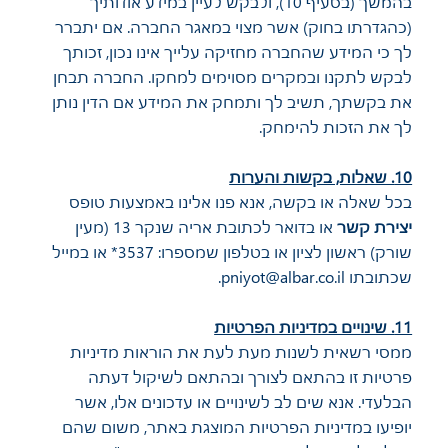
בהמשך (בסעיף 10), ולבקש לעיין במידע אודותיך
(כהגדרתו בחוק) אשר מצוי במאגר החברה. אם יתברר
לך כי המידע שהחברה מחזיקה עלייך אינו נכון, זכותך
לבקש לתקנו ובמקרים מסוימים למחקו. החברה תבחן
את בקשתך, תשיב לך ותמחק את המידע אם הדין נותן
לך את הזכות להימחק.
10. שאלות, בקשות והערות
בכל שאלה או בקשה, אנא פנו אלינו באמצעות
טופס
יצירת קשר
או בדואר לכתובת אריה שנקר 13 (מעין
שורק) ראשון לציון או בטלפון שמספרו: 3537* או במייל
שכתובתו
pniyot@albar.co.il
.
11. שינויים במדיניות הפרטיות
ממסי רשאית לשנות מעת לעת את הוראות מדיניות
פרטיות זו בהתאם לצורך ובהתאם לשיקול דעתה
הבלעדי. אנא שים לב לשינויים או עדכונים אלו, אשר
יופיעו במדיניות הפרטיות המוצגת באתר, משום שהם