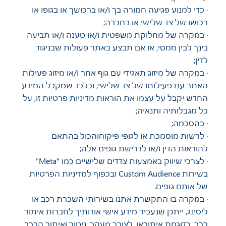
· כדי למנוע פגיעה חמורה בך ו/או ברכושך או בגופו או
רכושו של צד שלישי או בחברה;
· במקרה של מחלוקת משפטית ו/או טענה ו/או תביעה
בינך לבין ממסי, או אם תבצע באתר פעולות שבניגוד
לדין;
· במקרה של מיזוג תאגידי עם גוף אחר ו/או מיזוג פעילות
האתר עם פעילותו של צד שלישי, ובלבד שמקבל המידע
החדש יקבל על עצמו את הוראות מדיניות פרטיות זו, על
כל מגבלותיה ותנאיה;
· בהסכמה;
· לרשות מוסמכת או לגופי פיקוחוהכול בהתאם
להוראות הדין ו/או לדרישת גופים אלה;
· לצרכי שיווק באמצעות צדדים שלישיים כמו "Meta"
בשירות Custom Audience ובכפוף למדיניות הפרטיות
של אותם גופים.
· במקרה בו התקשרת אתנו בשירותי השכרת רכב או
ליסינג, ייתכן שנעביר מידע אישי אודותיך לחברות איתור
רכב, כדוגמת איתוראן, לצורך מעקב, ניטור ואיתור הרכב