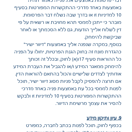
באמצעות באחד מדרכי ההתקשרות המפורטות בסעיף
10 למדיניות זו או בדרך שבה נשלח דבר הפרסומת.
מובהר כי ייתכן לממסי תהא מחויבת או רשאית על פי
דין לשלוח אלייך הודעות, גם ללא הסכמתך או לאחר
שביקשת להימחק.
בנוסף, במקרה שנפנה אליך באמצעות "דיוור ישיר"
כהגדרת מונח זה בחוק הגנת הפרטיות, יחולו על הפניה
כל ההוראות סעיף 17ו(א) לחוק, ובכלל זה זכותך
להימחק ממאגר המידע ו/או להגביל את העברת המידע
אודותיך לצדדים שלישיים והכול בהתאם להוראות הדין.
אם תרצה להפסיק לקבל פניות מסוג דיוור ישיר, תוכל
לפנות לממסי בכל עת באמצעות פניה באחד מדרכי
ההתקשרות המפורטות בסעיף 10 למדיניות זו ולבקש
להסיר את עצמך מרשימת הדיוור.
9. עיון ותיקון מידע
בכפוף לחוק, תוכל לפנות בכתב לחברה, כמפורט