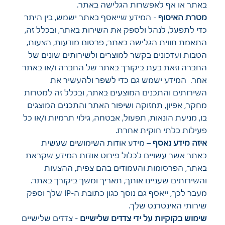
באתר או אף לאפשרות הגלישה באתר.
מטרת האיסוף
- המידע שייאסף באתר ישמש, בין היתר
כדי לתפעל, לנהל ולספק את השירות באתר, ובכלל זה,
התאמת חווית הגלישה באתר, פרסום מודעות, הצעות,
הטבות ועדכונים בקשר למוצרים ולשירותים שונים של
החברה וזאת בעת ביקורך באתר של החברה ו/או באתר
אחר. המידע ישמש גם כדי לשפר ולהעשיר את
השירותים והתכנים המוצעים באתר, ובכלל זה למטרות
מחקר, אפיון, תחזוקה ושיפור האתר והתכנים המוצגים
בו, מניעת הונאות, תפעול, אבטחה, גילוי תרמיות ו/או כל
פעילות בלתי חוקית אחרת.
איזה מידע נאסף
– מידע אודות השימושים שעשית
באתר אשר עשויים לכלול פירוט אודות המידע שקראת
באתר, הפרסומות והעמודים בהם צפית, ההצעות
והשירותים שעניינו אותך, תאריך ומשך ביקורך באתר.
מעבר לכך, ייאסף גם נוסך כגון כתובת ה-IP שלך וספק
שירותי האינטרנט שלך.
שימוש בקוקיות על ידי צדדים שלישיים
- צדדים שלישיים