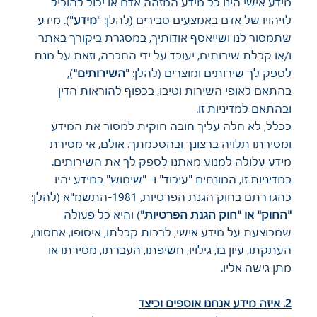
מידע אישי הינו כל מידע המזהה אדם או יכול להוביל
לזיהויו של אדם באמצעים סבירים (להלן: "
מידע
"). מידע
שתמסור לנו ושייאסף אודותיך, במסגרת ביקורך באתר
ו/או קבלת שירותים, יעובד על ידי החברה, וזאת על מנת
לספק לך שירותים ומוצרים (להלן:
"השירותים"
),
בהתאם לאופי השירות וטיבו, בכפוף להוראות הדין
ובהתאם למדיניות זו.
ככלל, לא חלה עליך חובה חוקית למסור את המידע
ומסירתו תלויה ברצונך ובהסכמתך. אולם, אי מסירת
מידע עלולה למנוע מאתנו לספק לך את השירותים.
במדיניות זו, המונחים "עיבוד" ו- "שימוש" במידע יהיו
כהגדרתם בחוק הגנת הפרטיות, 1981-התשמ"א (להלן:
"החוק" או "חוק הגנת הפרטיות"
) והיא כל פעולה
שמבוצעת על מידע אישי, לרבות קבלתו, איסופו, אחסונו,
העתקתו, עיון בו, גילויו, חשיפתו, העברתו, מסירתו או
מתן גישה אליו.
2. איזה מידע אנחנו אוספים וכיצד