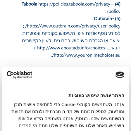
https://policies.taboola.com/privacy-
(4) -Taboola
;
policy/
(5) Outbrain-
;
https://www.outbrain.com/privacy/user-policy/
למידע נוסף אודות אופן השימוש בקוקיות ואפשרות
יציאה או הגבלת השימוש בהם ניתן לעיין בקישורים
הבאים:
http://www.aboutads.info/choices
ו-
.
http://www.youronlinechoices.eu/
4. מטרות עיבוד המידע
המידע שאנו אוספים ישמש אותנו למטרות המפורטות
להלן ולמטרות נוספות שייקבעו כדין, לרבות לצורך מתן
שירותים ולמטרות תפעול, וכן למטרות נלוות לכך
האתר עושה שימוש בעוגיות
הכוללות, בין היתר, את הדברים הבאים:
אנחנו משתמשים בקובצי Cookie כדי להתאים אישית תוכן
· יצירת תיק לקוח וניהול הזמנות לקבלת השירותים;
ומודעות, לספק תכונות של מדיה חברתית ולנתח את תנועת
· שליחת הודעות ועדכונים בקשר לשירותים שתרכוש;
המשתמשים שלנו. בנוסף, אנחנו משתפים מידע על אופן
· הספקת שירותים בהתאם לבקשת ההזמנה;
השימוש באתר שלנו עם השותפים שלנו מתחומי המדיה
· בדיקת טיב השירות שנעניק לך, לרבות בדיקה ומעקב