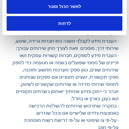
מהאמור לעיל, העברת המידע תתבצע, בין היתר,
לאשר הכול וסגור
במקרים הבאים:
· לשם מימוש מטרות העיבוד המתוארות לעיל, אך רק
לדחות
במידה הנדרשת;
· העברת מידע על פי המתואר במדיניות פרטיות זו;
· העברת מידע לקבלני משנה כמו חברות גרירה, שינוע,
שירותי דרך, מוסכים וזאת לצורך מתן שירותים עבורך;
· העברת מידע לספקים, חברות קשורות עסקית ו/או
זכיינים של ממסי שפועלים בשמה או מטעמה כדי לספק
שירותים שונים, כגון ספקי מערכות מחשוב ותוכנה,
ספקי תקשורת, יועצים חיצוניים וגם ספקים שנותנים
לממסי שירותי מדידה או שירותים שקשורים לשיווק.
יובהר כי ייתכן ומידע אודותיך יאוחסן בשרתים מקומיים
ו/או בענן, בארץ או בחו”ל;
· במקרה שתרכוש שירותים להשלמת הרכישה
באמצעות צדדים שלישיים אם וככל שנדרש;
· על-פי צו שיפוטי או על-פי דרישת רשות מוסמכת
על-פי חוק;