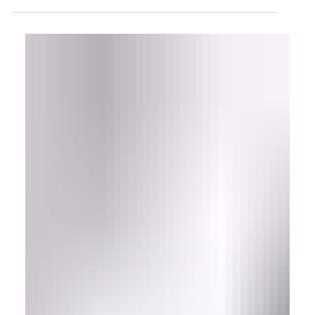
טיפולים תקופתיים - מתי עורכים אותם, אילו בדיקות
נדרשות, מדוע ומי דורש אותן. וגם: טיפולים לקראת
מכירת הרכב או השבחתו – למה זה כדאי, איך...